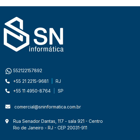
552122157892
+55 21 2215-9681
|
RJ
+55 11 4950-8764
|
SP
comercial@sninformatica.com.br
Rua Senador Dantas, 117 - sala 921 - Centro
Rio de Janeiro - RJ - CEP 20031-911